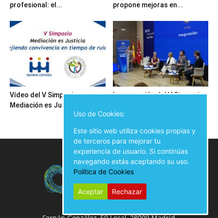
profesional: el...
propone mejoras en...
Vídeo del V Simposio
Inauguración del V Simposio
Mediación es Justicia
Mediación es Justicia
Uso de Cookies:
Este sitio web utiliza cookies propias y
de terceros para mejorar tu
experiencia de usuario. Si continúas
navegando estás aceptando su uso.
Política de Cookies
Aceptar
Rechazar
Fernán González, 50 Local, 28009 Madrid