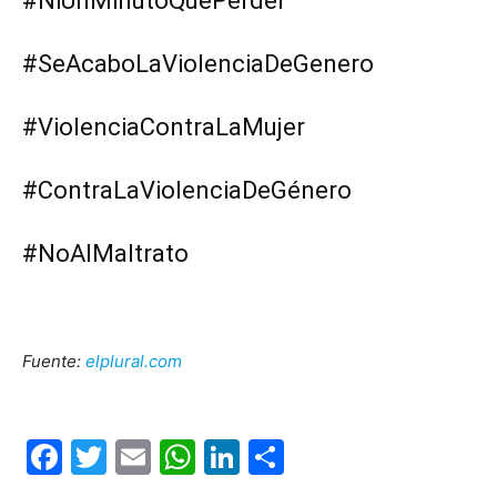
#NiUnMinutoQuePerder
#SeAcaboLaViolenciaDeGenero
#ViolenciaContraLaMujer
#ContraLaViolenciaDeGénero
#NoAlMaltrato
Fuente:
elplural.com
Facebook
Twitter
Email
WhatsApp
LinkedIn
Compartir