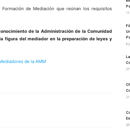
em
Pa
e Formación de Mediación que reúnan los requisitos
11
Fó
conocimiento de la Administración de la Comunidad
Un
Pa
a figura del mediador en la preparación de leyes y
6 
La
 Mediadores de la AMM
Co
27
p
n
artir
Ch
Co
21
Co
Es
20