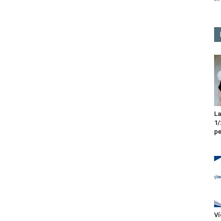
La
1/
pe
Ví