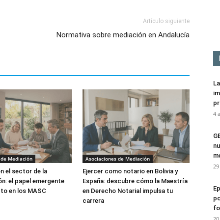
Artículo siguiente
Normativa sobre mediación en Andalucía
La
im
pr
4 
G
nu
me
 de Mediación
Asociaciones de Mediación
29
n el sector de la
Ejercer como notario en Bolivia y
n: el papel emergente
España: descubre cómo la Maestría
Ep
cto en los MASC
en Derecho Notarial impulsa tu
po
carrera
fo
20