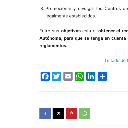
Promocionar y divulgar los Centros d
legalmente establecidos.
Entre sus
objetivos
está el
obtener el re
Autónoma, para que se tenga en cuenta l
reglamentos.
Listado de
Facebook
Twitter
Email
WhatsAp
LinkedI
Comp