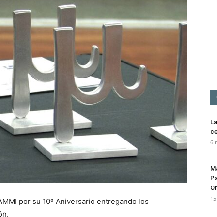
Mediación
La
ce
6 
Ma
Pa
Or
15
 AMMI por su 10º Aniversario entregando los
ón.