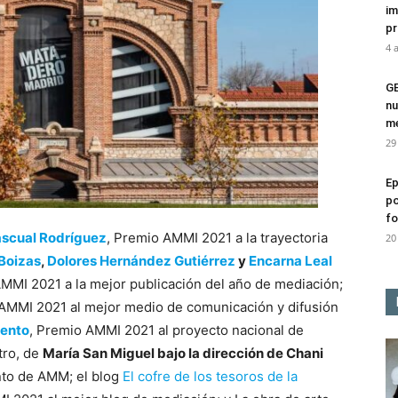
im
pr
4 
G
nu
me
29
Ep
po
fo
ascual Rodríguez
, Premio AMMI 2021 a la trayectoria
20
 Boizas
,
Dolores Hernández Gutiérrez
y
Encarna Leal
 AMMI 2021 a la mejor publicación del año de mediación;
 AMMI 2021 al mejor medio de comunicación y difusión
mento
, Premio AMMI 2021 al proyecto nacional de
tro, de
María San Miguel bajo la dirección de Chani
to de AMM; el blog
El cofre de los tesoros de la