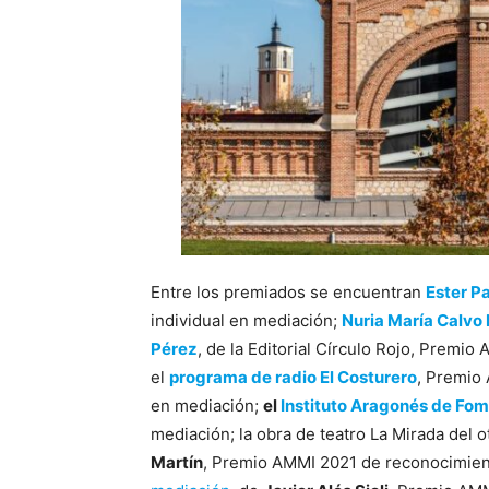
Entre los premiados se encuentran
Ester P
individual en mediación;
Nuria María Calvo
Pérez
, de la Editorial Círculo Rojo, Premio
el
programa de radio El Costurero
, Premio
en mediación;
el
Instituto Aragonés de Fo
mediación; la obra de teatro La Mirada del o
Martín
, Premio AMMI 2021 de reconocimien