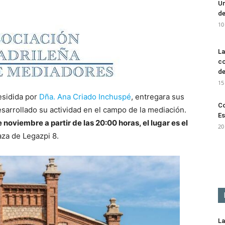
Un
de
10
La
co
de
15
esidida por
Dña. Ana Criado Inchuspé
, entregara sus
Co
sarrollado su actividad en el campo de la mediación.
Es
noviembre a partir de las 20:00 horas, el lugar es el
20
laza de Legazpi 8.
La