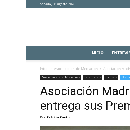
sábado, 08 agosto 2026
INICIO
ENTREVI
Inicio
Asociaciones de Mediación
Asociación Madr
Asociaciones de Mediación
Destacados
Eventos
Notic
Asociación Madr
entrega sus Pre
Por
Patricia Canto
-