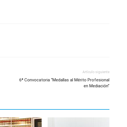
p
n
artir
Artículo siguiente
6ª Convocatoria “Medallas al Mérito Profesional
en Mediación”