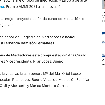
I 2021 al mejor blog de mediación; y La obra de arte
una
, Premio AMMI 2021 a la Innovación.
La
1/
al mejor proyecto de fin de curso de mediación, el
pe
e jueves.
de honor del Registro de Mediadores a
Isabel
s y Fernando Camisón Fernández
ileña de Mediadores está compuesta por
: Ana Criado
Ví
rez Vicepresidenta; Pilar López Bueno
Me
 la vocalías la componen: Mª del Mar Oriol López
scolar; Pilar Lopez Bueno Vocal de Mediación Familiar;
Civil y Mercantil y Marisa Montero Correal